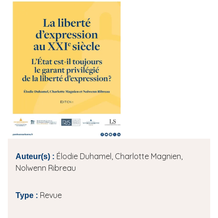
i
p
a
l
Élodie Duhamel, Charlotte Magnien,
Auteur(s) :
Nolwenn Ribreau
Revue
Type :