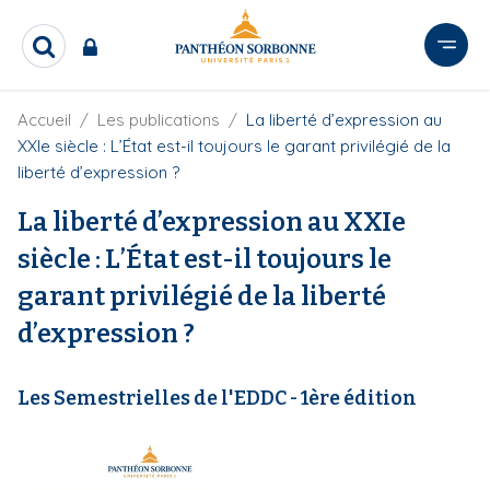
A
l
R
l
e
e
c
r
F
Accueil
Les publications
La liberté d’expression au
h
i
e
a
XXIe siècle : L’État est-il toujours le garant privilégié de la
l
r
u
liberté d’expression ?
d
c
c
'
h
La liberté d’expression au XXIe
o
A
e
r
n
r
siècle : L’État est-il toujours le
i
t
a
garant privilégié de la liberté
e
n
e
n
d’expression ?
u
p
Les Semestrielles de l'EDDC - 1ère édition
r
i
n
c